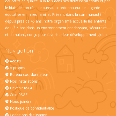
éducatifs de qualité, à la fois dans ses deux installations et par
le biais de son rôle de bureau coordonnateur de la garde
éducative en milieu familial. Présent dans la communauté
depuis près de 46 ans, notre organisme accueille les enfants
de 0 à 5 ans dans un environnement enrichissant, sécuritaire
et stimulant, conçu pour favoriser leur développement global.
Navigation
Accueil
À propos
Bureau coordonnateur
Nos installations
Devenir RSGE
Coin RSGE
Nous joindre
Politique de confidentialité
Conditions d’utilisation